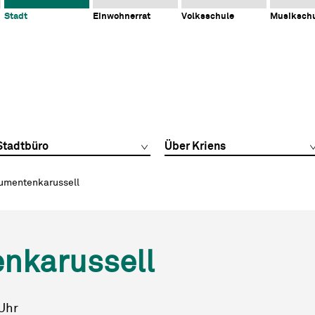
Stadt
Einwohnerrat
Volksschule
Musiksch
Stadtbüro
Über Kriens
rumentenkarussell
nkarussell
 Uhr