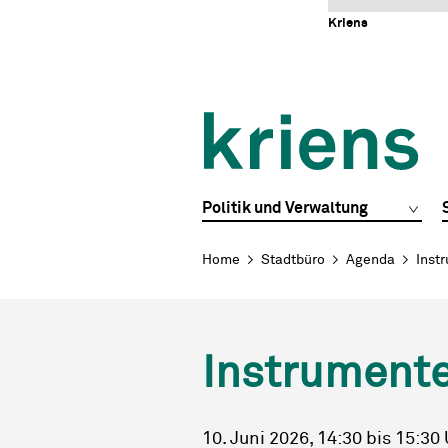
Schnellnavigation
Navigieren in Kriens
Home
Navigation
Inhalt
Portal
Kriens
Hauptnavigation
Politik und Verwaltung
Breadcrumb
Home
Stadtbüro
Agenda
Inst
Instrumente
10. Juni 2026
, 14:30
bis 15:30