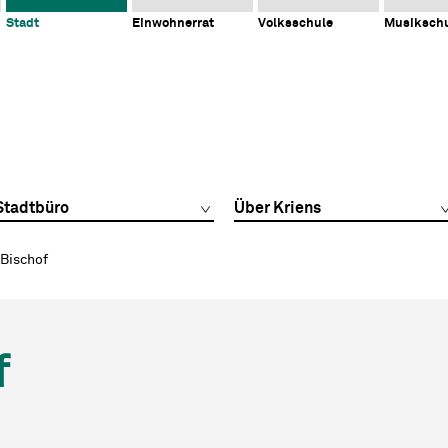
Stadt
Einwohnerrat
Volksschule
Musiksch
Stadtbüro
Über Kriens
 Bischof
f