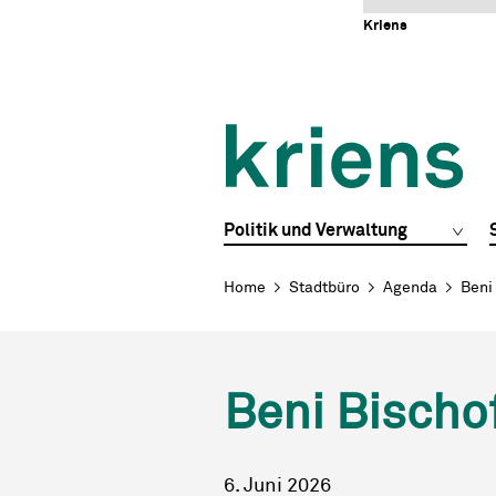
Schnellnavigation
Navigieren in Kriens
Home
Navigation
Inhalt
Portal
Kriens
Hauptnavigation
Politik und Verwaltung
Breadcrumb
Home
Stadtbüro
Agenda
Beni
Beni Bischo
6. Juni 2026