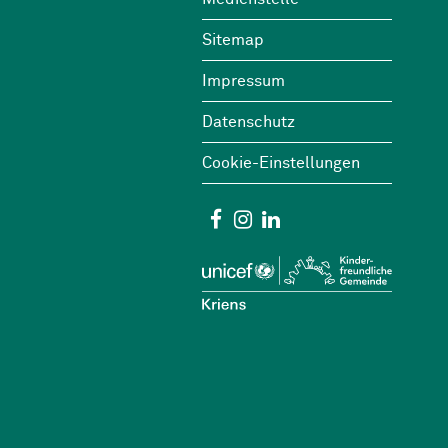
Footer
Sitemap
Impressum
Datenschutz
Cookie-Einstellungen
Social Media
Facebook
Instagram
Linkedin