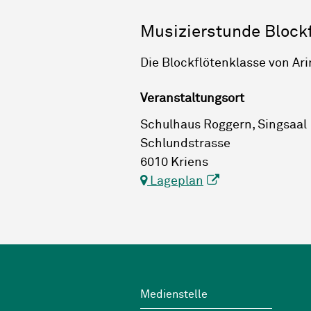
Musizierstunde Blockf
Die Blockflötenklasse von Arin
Veranstaltungsort
Schulhaus Roggern, Singsaal
Schlundstrasse
6010 Kriens
Lageplan
Footer
Wichtige Links
Medienstelle