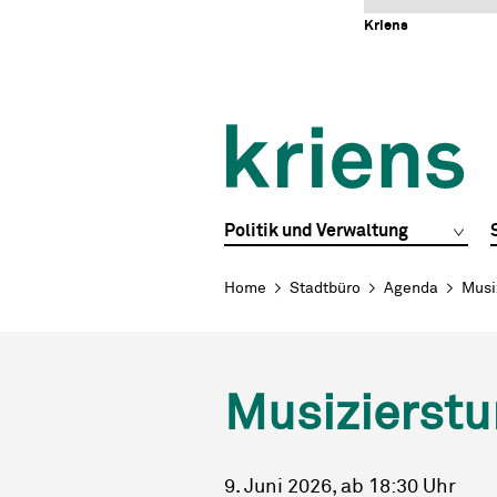
Schnellnavigation
Navigieren in Kriens
Home
Navigation
Inhalt
Portal
Kriens
Hauptnavigation
Politik und Verwaltung
Breadcrumb
Home
Stadtbüro
Agenda
Musi
Musizierstu
9. Juni 2026
, ab 18:30 Uhr