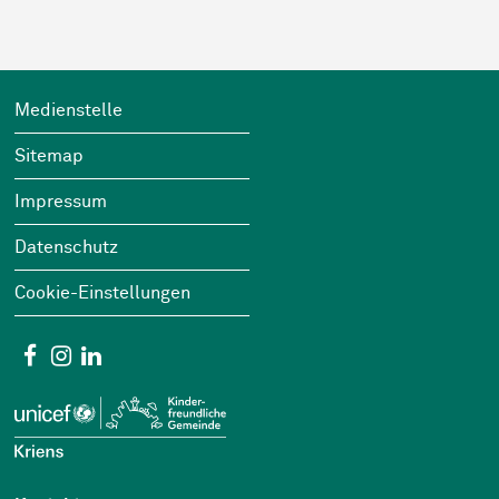
Footer
Wichtige Links
Medienstelle
Sitemap
Impressum
Datenschutz
Cookie-Einstellungen
Social Media
Facebook
Instagram
Linkedin