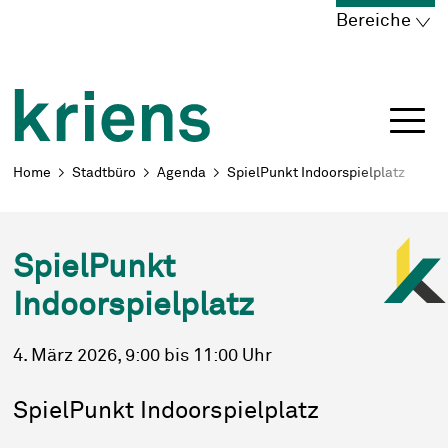
Schnellnavigation
Navigieren in Kriens
Home
Navigation
Inhalt
Portal
Bereiche
Breadcrumb
Home
Stadtbüro
Agenda
SpielPunkt Indoorspielplatz
SpielPunkt
Indoorspielplatz
4. März 2026
, 9:00
bis 11:00 Uhr
SpielPunkt Indoorspielplatz