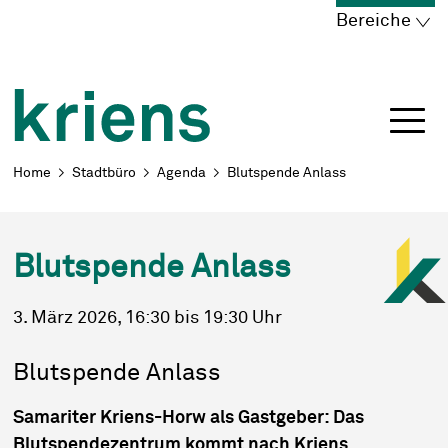
Schnellnavigation
Navigieren in Kriens
Home
Navigation
Inhalt
Portal
Bereiche
Breadcrumb
Home
Stadtbüro
Agenda
Blutspende Anlass
Blutspende Anlass
3. März 2026
, 16:30
bis 19:30 Uhr
Blutspende Anlass
Samariter Kriens-Horw als Gastgeber: Das
Blutspendezentrum kommt nach Kriens.