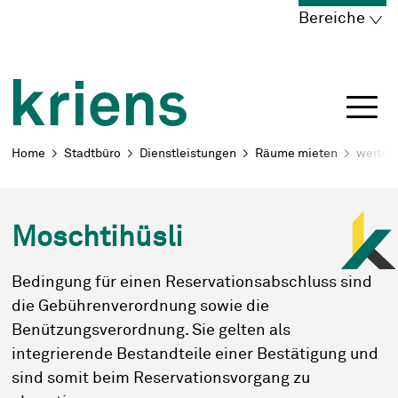
Schnellnavigation
Navigieren in Kriens
Home
Navigation
Inhalt
Portal
Bereiche
Breadcrumb
Home
Stadtbüro
Dienstleistungen
Räume mieten
weiter
Moschtihüsli
Bedingung für einen Reservationsabschluss sind
die Gebührenverordnung sowie die
Benützungsverordnung. Sie gelten als
integrierende Bestandteile einer Bestätigung und
sind somit beim Reservationsvorgang zu