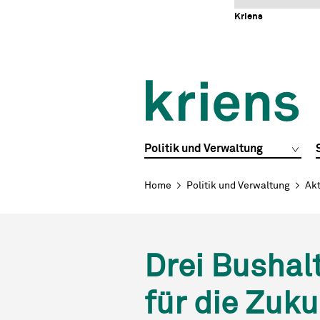
Schnellnavigation
Navigieren in Kriens
Home
Navigation
Inhalt
Portal
Kriens
Hauptnavigation
Politik und Verwaltung
Breadcrumb
Home
Politik und Verwaltung
Akt
Drei Bushal
für die Zuku