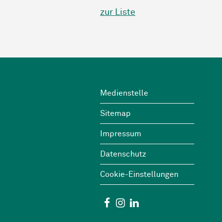
zur Liste
Footer
Wichtige Links
Medienstelle
Sitemap
Impressum
Datenschutz
Cookie-Einstellungen
Social Media
Facebook
Instagram
Linkedin